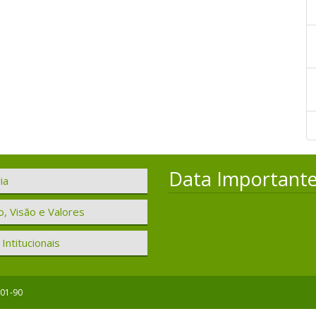
Data Important
ia
, Visão e Valores
Intitucionais
001-90