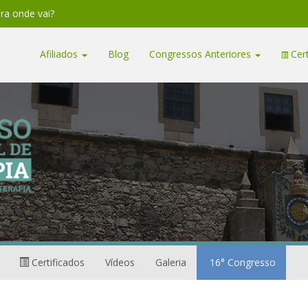
ara onde vai?
Afiliados
Blog
Congressos Anteriores
Cert
Certificados
Vídeos
Galeria
16° Congresso